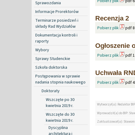
Pobierz plik
pdf 6
Sprawozdania
Informacje Prorektorów
Recenzja 2
Terminarze posiedzeń i
składy Rad Wydziałów
Pobierz plik
pdf 8
Dokumentacja kontroli i
raporty
Ogłoszenie o
Wybory
Pobierz plik
pdf 1
Sprawy Studenckie
Szkoła doktorska
Uchwała RND
Postępowania w sprawie
nadania stopnia naukowego
Pobierz plik
pdf 4
Doktoraty
Wszczęte po 30
Wytworzył(a): Redaktor BI
kwietnia 2019 r.
Wprowadził(a) do BIP: Sław
Wszczęte do 30
kwietnia 2019 r.
Zaktualizował(a): Sławomi
Dyscyplina
architektura i