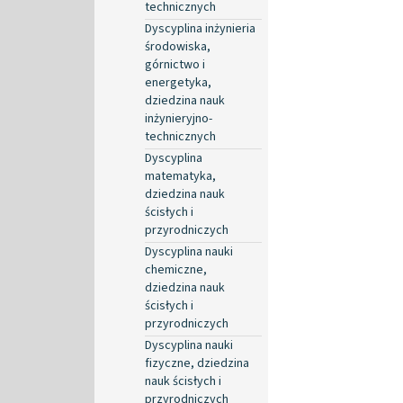
technicznych
Dyscyplina inżynieria
środowiska,
górnictwo i
energetyka,
dziedzina nauk
inżynieryjno-
technicznych
Dyscyplina
matematyka,
dziedzina nauk
ścisłych i
przyrodniczych
Dyscyplina nauki
chemiczne,
dziedzina nauk
ścisłych i
przyrodniczych
Dyscyplina nauki
fizyczne, dziedzina
nauk ścisłych i
przyrodniczych