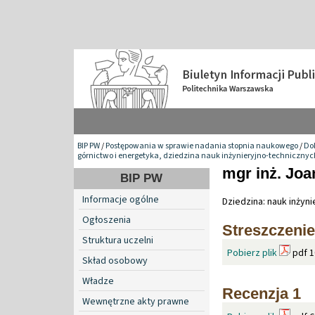
BIP PW
/
Postępowania w sprawie nadania stopnia naukowego
/
Do
górnictwo i energetyka, dziedzina nauk inżynieryjno-technicznyc
mgr inż. Jo
BIP PW
Informacje ogólne
Dziedzina: nauk inżyn
Ogłoszenia
Streszczenie
Struktura uczelni
Pobierz plik
pdf 1
Skład osobowy
Władze
Recenzja 1
Wewnętrzne akty prawne