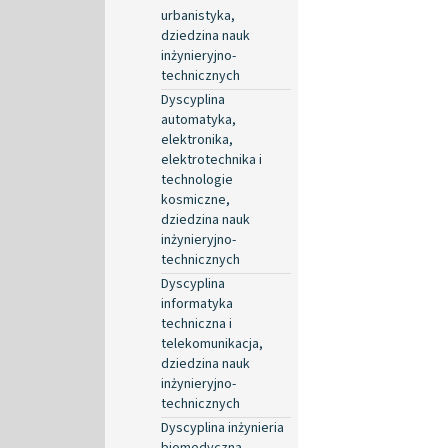
urbanistyka,
dziedzina nauk
inżynieryjno-
technicznych
Dyscyplina
automatyka,
elektronika,
elektrotechnika i
technologie
kosmiczne,
dziedzina nauk
inżynieryjno-
technicznych
Dyscyplina
informatyka
techniczna i
telekomunikacja,
dziedzina nauk
inżynieryjno-
technicznych
Dyscyplina inżynieria
biomedyczna,