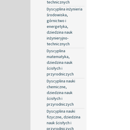
technicznych
Dyscyplina inżynieria
środowiska,
górnictwo i
energetyka,
dziedzina nauk
inżynieryjno-
technicznych
Dyscyplina
matematyka,
dziedzina nauk
ścisłych i
przyrodniczych
Dyscyplina nauki
chemiczne,
dziedzina nauk
ścisłych i
przyrodniczych
Dyscyplina nauki
fizyczne, dziedzina
nauk ścisłych i
przyrodniczych