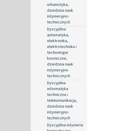
urbanistyka,
dziedzina nauk
inżynieryjno-
technicznych
Dyscyplina
automatyka,
elektronika,
elektrotechnika i
technologie
kosmiczne,
dziedzina nauk
inżynieryjno-
technicznych
Dyscyplina
informatyka
techniczna i
telekomunikacja,
dziedzina nauk
inżynieryjno-
technicznych
Dyscyplina inżynieria
biomedyczna,