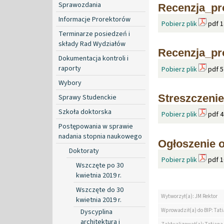
Sprawozdania
Recenzja_pr
Informacje Prorektorów
Pobierz plik
pdf 1
Terminarze posiedzeń i
składy Rad Wydziałów
Recenzja_pr
Dokumentacja kontroli i
raporty
Pobierz plik
pdf 5
Wybory
Streszczenie
Sprawy Studenckie
Szkoła doktorska
Pobierz plik
pdf 4
Postępowania w sprawie
nadania stopnia naukowego
Ogłoszenie o
Doktoraty
Pobierz plik
pdf 1
Wszczęte po 30
kwietnia 2019 r.
Wszczęte do 30
Wytworzył(a): JM Rektor
kwietnia 2019 r.
Wprowadził(a) do BIP: Tat
Dyscyplina
architektura i