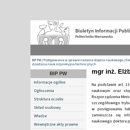
BIP PW
/
Postępowania w sprawie nadania stopnia naukowego
/
Do
dziedzina nauk inżynieryjno-technicznych
mgr inż. Elż
BIP PW
Informacje ogólne
Na podstawie art. 13
Ogłoszenia
naukowym oraz stop
Rozporządzenia Minist
Struktura uczelni
szczegółowego trybu
Skład osobowy
w postępowaniu hab
zamieszcza się in
Władze
naukowego doktora pan
Wewnętrzne akty prawne