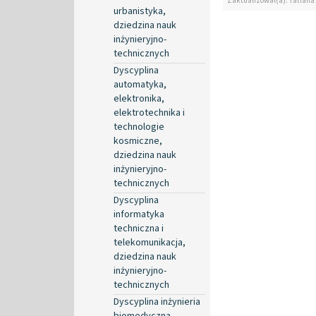
Zaktualizował(a): Tatiana
urbanistyka,
dziedzina nauk
inżynieryjno-
technicznych
Dyscyplina
automatyka,
elektronika,
elektrotechnika i
technologie
kosmiczne,
dziedzina nauk
inżynieryjno-
technicznych
Dyscyplina
informatyka
techniczna i
telekomunikacja,
dziedzina nauk
inżynieryjno-
technicznych
Dyscyplina inżynieria
biomedyczna,