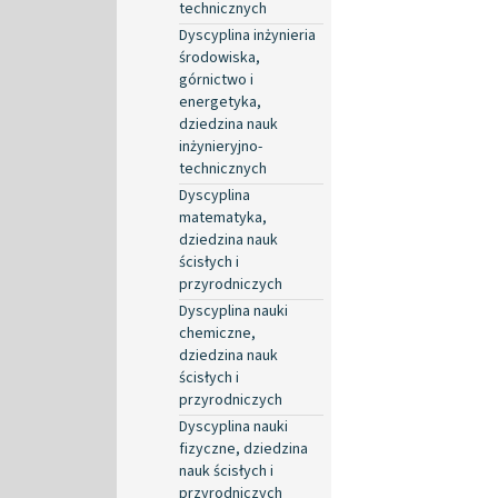
technicznych
Dyscyplina inżynieria
środowiska,
górnictwo i
energetyka,
dziedzina nauk
inżynieryjno-
technicznych
Dyscyplina
matematyka,
dziedzina nauk
ścisłych i
przyrodniczych
Dyscyplina nauki
chemiczne,
dziedzina nauk
ścisłych i
przyrodniczych
Dyscyplina nauki
fizyczne, dziedzina
nauk ścisłych i
przyrodniczych