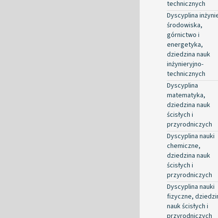
technicznych
Dyscyplina inżyni
środowiska,
górnictwo i
energetyka,
dziedzina nauk
inżynieryjno-
technicznych
Dyscyplina
matematyka,
dziedzina nauk
ścisłych i
przyrodniczych
Dyscyplina nauki
chemiczne,
dziedzina nauk
ścisłych i
przyrodniczych
Dyscyplina nauki
fizyczne, dziedzi
nauk ścisłych i
przyrodniczych