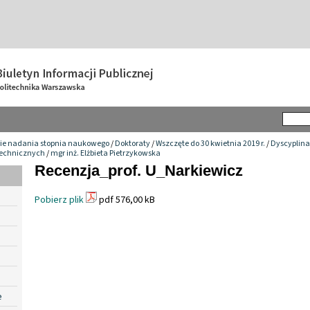
ie nadania stopnia naukowego
/
Doktoraty
/
Wszczęte do 30 kwietnia 2019 r.
/
Dyscyplina
technicznych
/
mgr inż. Elżbieta Pietrzykowska
Recenzja_prof. U_Narkiewicz
Pobierz plik
pdf 576,00 kB
e