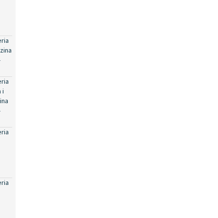
eria
zina
-
eria
 i
ina
-
eria
eria