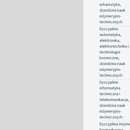
urbanistyka,
dziedzina nauk
inżynieryjno-
technicznych
Dyscyplina
automatyka,
elektronika,
elektrotechnika i
technologie
kosmiczne,
dziedzina nauk
inżynieryjno-
technicznych
Dyscyplina
informatyka
techniczna i
telekomunikacja,
dziedzina nauk
inżynieryjno-
technicznych
Dyscyplina inżyni
biomedyczna,