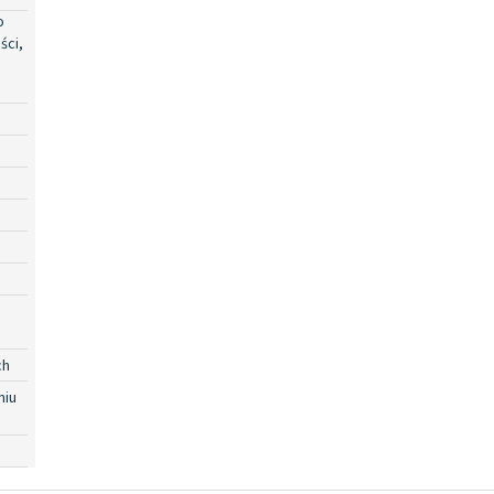
o
ści,
ch
niu