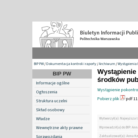
BIP PW
/
Dokumentacja kontroli i raporty
/
Archiwum
/
Wystąpienia 
Wystąpienie 
BIP PW
środków pub
Informacje ogólne
Wystąpienie pokontro
Ogłoszenia
Pobierz plik
pdf 11
Struktura uczelni
Skład osobowy
Władze
Wytworzył(a): Najwyższa I
Wewnętrzne akty prawne
Wprowadził(a) do BIP: Ann
Zaktualizował(a): Anna K
Sprawozdania