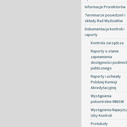
Informacje Prorektorów
Terminarze posiedzeń i
składy Rad Wydziałów
Dokumentacja kontroli i
raporty
Kontrola zarządcza
Raporty o stanie
zapewnienia
dostępności podmio
publicznego
Raporty i uchwały
Polskiej Komisji
Akredytacyjnej
Wystąpienia
pokontrolne MNiSW
Wystąpienia Najwyżs
Izby Kontroli
Protokoły