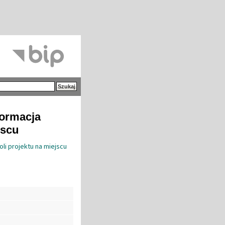
formacja
jscu
oli projektu na miejscu