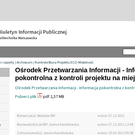
i raporty
/
Archiwum
/
Kontrole Biura Projektu ECO-Mobilność
Ośrodek Przetwarzania Informacji - In
pokontrolna z kontroli projektu na mie
Ośrodek Przetwarzania Informacji - Informacja pokontrolna z kontr
Pobierz plik
pdf 2,57 MB
Wytworzył(a): Redaktor BIP
w dniu: 07.12.2011
e
Wprowadził(a) do BIP: Joanna Kwiatkowska
w dniu: 07.12.2011 13:49
Zaktualizował(a): Joanna Kwiatkowska
w dniu: 25.05.2012 09:56