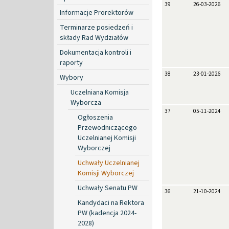
39
26-03-2026
Informacje Prorektorów
Terminarze posiedzeń i
składy Rad Wydziałów
Dokumentacja kontroli i
raporty
38
23-01-2026
Wybory
Uczelniana Komisja
Wyborcza
37
05-11-2024
Ogłoszenia
Przewodniczącego
Uczelnianej Komisji
Wyborczej
Uchwały Uczelnianej
Komisji Wyborczej
Uchwały Senatu PW
36
21-10-2024
Kandydaci na Rektora
PW (kadencja 2024-
2028)