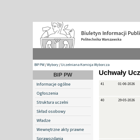
BIP PW
/
Wybory
/
Uczelniana Komisja Wyborcza
Uchwały Ucz
BIP PW
Informacje ogólne
41
01-06-2026
Ogłoszenia
40
29-05-2026
Struktura uczelni
Skład osobowy
Władze
Wewnętrzne akty prawne
Sprawozdania