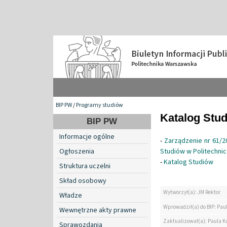
BIP PW
/
Programy studiów
Katalog Stu
BIP PW
Informacje ogólne
-
Zarządzenie nr 61/2
Ogłoszenia
Studiów w Politechni
-
Katalog Studiów
Struktura uczelni
Skład osobowy
Wytworzył(a): JM Rektor
Władze
Wprowadził(a) do BIP: Pau
Wewnętrzne akty prawne
Zaktualizował(a): Paula K
Sprawozdania