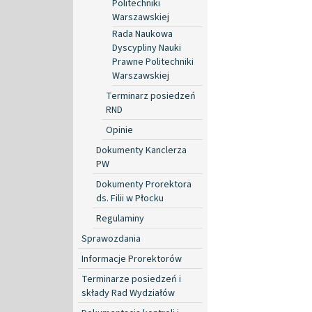
Politechniki
Warszawskiej
Rada Naukowa
Dyscypliny Nauki
Prawne Politechniki
Warszawskiej
Terminarz posiedzeń
RND
Opinie
Dokumenty Kanclerza
PW
Dokumenty Prorektora
ds. Filii w Płocku
Regulaminy
Sprawozdania
Informacje Prorektorów
Terminarze posiedzeń i
składy Rad Wydziałów