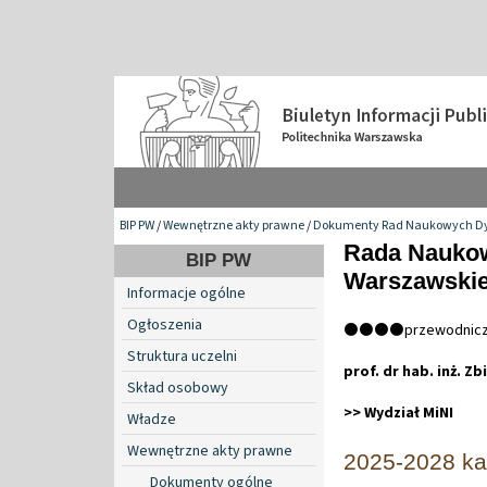
BIP PW
/
Wewnętrzne akty prawne
/
Dokumenty Rad Naukowych Dy
Rada Naukow
BIP PW
Warszawskie
Informacje ogólne
Ogłoszenia
⚫⚫⚫⚫przewodnicz
Struktura uczelni
prof. dr hab. inż. Z
Skład osobowy
>> Wydział MiNI
Władze
Wewnętrzne akty prawne
2025-2028 kad
Dokumenty ogólne