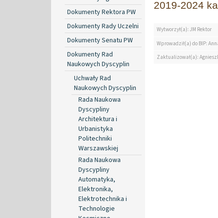
2019-2024 kad
Dokumenty Rektora PW
Dokumenty Rady Uczelni
Wytworzył(a): JM Rektor
Dokumenty Senatu PW
Wprowadził(a) do BIP: Ann
Dokumenty Rad
Zaktualizował(a): Agniesz
Naukowych Dyscyplin
Uchwały Rad
Naukowych Dyscyplin
Rada Naukowa
Dyscypliny
Architektura i
Urbanistyka
Politechniki
Warszawskiej
Rada Naukowa
Dyscypliny
Automatyka,
Elektronika,
Elektrotechnika i
Technologie