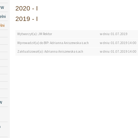
PW
2020 - I
lni
2019 - I
lni
Wytworzył(a): JM Rektor
w dniu: 01.07.2019
Wprowadził(a) do BIP: Adrianna Aniszewska Łach
w dniu: 01.07.2019 14:00
Zaktualizował(a): Adrianna Aniszewska Łach
w dniu: 01.07.2019 14:00
W
a