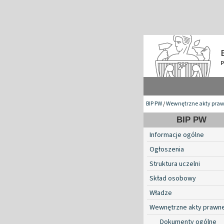
BIP PW
/
Wewnętrzne akty pra
BIP PW
Informacje ogólne
Ogłoszenia
Struktura uczelni
Skład osobowy
Władze
Wewnętrzne akty prawn
Dokumenty ogólne