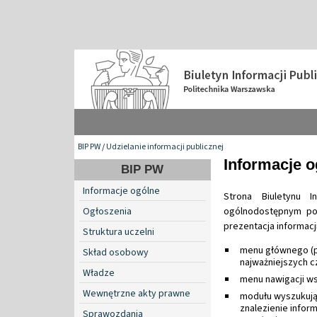
BIP PW
/
Udzielanie informacji publicznej
Informacje o
BIP PW
Informacje ogólne
Strona Biuletynu I
Ogłoszenia
ogólnodostępnym po
prezentacja informacj
Struktura uczelni
menu głównego (po
Skład osobowy
najważniejszych cz
Władze
menu nawigacji ws
Wewnętrzne akty prawne
modułu wyszukują
znalezienie infor
Sprawozdania