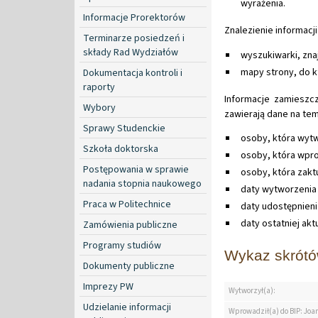
wyrażenia.
Informacje Prorektorów
Znalezienie informacji
Terminarze posiedzeń i
składy Rad Wydziałów
wyszukiwarki, zna
mapy strony, do kt
Dokumentacja kontroli i
raporty
Informacje zamieszcz
Wybory
zawierają dane na tem
Sprawy Studenckie
osoby, która wytw
Szkoła doktorska
osoby, która wpro
Postępowania w sprawie
osoby, która zakt
nadania stopnia naukowego
daty wytworzenia 
Praca w Politechnice
daty udostępnienia
daty ostatniej aktu
Zamówienia publiczne
Programy studiów
Wykaz skrót
Dokumenty publiczne
Imprezy PW
Wytworzył(a):
Udzielanie informacji
Wprowadził(a) do BIP: Jo