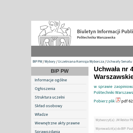
BIP PW
/
Wybory
/
Uczelniana Komisja Wyborcza
/
Uchwały Senatu
Uchwała nr 4
BIP PW
Warszawskiej
Informacje ogólne
w sprawie zaopiniowa
Ogłoszenia
Politechniki Warszaw
Struktura uczelni
Pobierz plik
pdf 62
Skład osobowy
Władze
Wytworzył(a): JM Rektor P
Wewnętrzne akty prawne
Wprowadził(a) do BIP: Pau
Sprawozdania