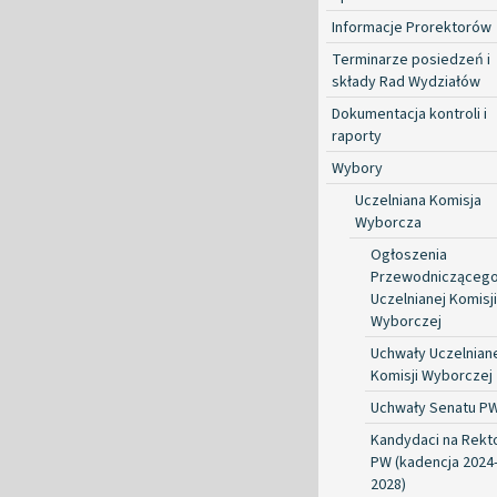
Informacje Prorektorów
Terminarze posiedzeń i
składy Rad Wydziałów
Dokumentacja kontroli i
raporty
Wybory
Uczelniana Komisja
Wyborcza
Ogłoszenia
Przewodnicząceg
Uczelnianej Komisji
Wyborczej
Uchwały Uczelnian
Komisji Wyborczej
Uchwały Senatu P
Kandydaci na Rekt
PW (kadencja 2024
2028)