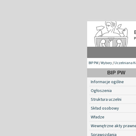
BIP PW
/
Wybory
/
Uczelniana K
BIP PW
Informacje ogólne
Ogłoszenia
Struktura uczelni
Skład osobowy
Władze
Wewnętrzne akty prawn
Sprawozdania