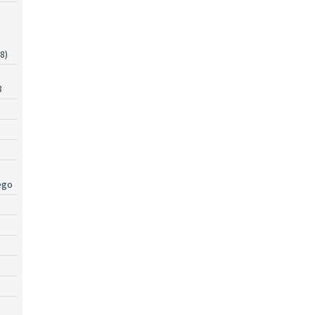
8)
a
8
ego