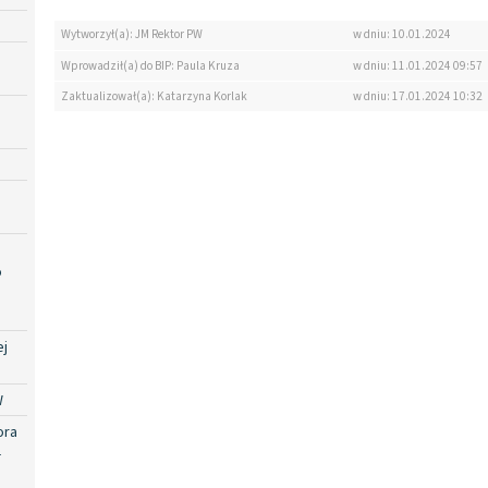
Wytworzył(a): JM Rektor PW
w dniu: 10.01.2024
Wprowadził(a) do BIP: Paula Kruza
w dniu: 11.01.2024 09:57
Zaktualizował(a): Katarzyna Korlak
w dniu: 17.01.2024 10:32
o
ej
W
ora
-