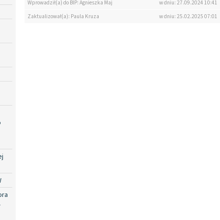
Wprowadził(a) do BIP: Agnieszka Maj
w dniu: 27.09.2024 10:41
Zaktualizował(a): Paula Kruza
w dniu: 25.02.2025 07:01
o
ej
W
ora
-