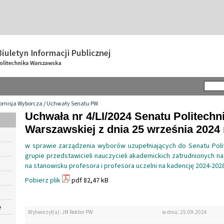
omisja Wyborcza
/
Uchwały Senatu PW
Uchwała nr 4/LI/2024 Senatu Politechni
Warszawskiej z dnia 25 września 2024 
w sprawie zarządzenia wyborów uzupełniających do Senatu Poli
grupie przedstawicieli nauczycieli akademickich zatrudnionych na
na stanowisku profesora i profesora uczelni na kadencję 2024-202
Pobierz plik
pdf 82,47 kB
e
Wytworzył(a): JM Rektor PW
w dniu: 25.09.2024