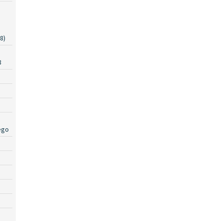
8)
a
8
ego