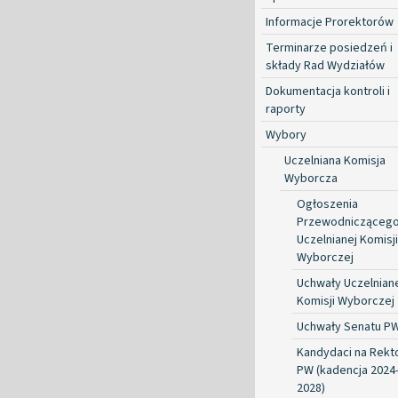
Informacje Prorektorów
Terminarze posiedzeń i
składy Rad Wydziałów
Dokumentacja kontroli i
raporty
Wybory
Uczelniana Komisja
Wyborcza
Ogłoszenia
Przewodnicząceg
Uczelnianej Komisji
Wyborczej
Uchwały Uczelnian
Komisji Wyborczej
Uchwały Senatu P
Kandydaci na Rekt
PW (kadencja 2024
2028)