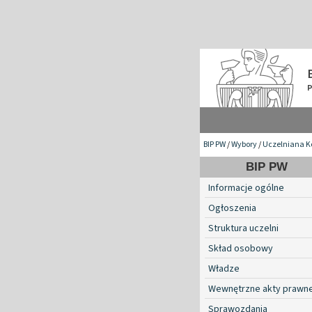
BIP PW
/
Wybory
/
Uczelniana K
BIP PW
Informacje ogólne
Ogłoszenia
Struktura uczelni
Skład osobowy
Władze
Wewnętrzne akty prawn
Sprawozdania