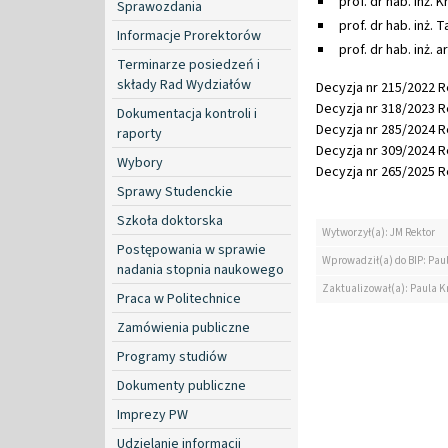
prof. dr hab. inż. 
Sprawozdania
prof. dr hab. inż.
Informacje Prorektorów
prof. dr hab. inż. 
Terminarze posiedzeń i
składy Rad Wydziałów
Decyzja nr 215/2022 Re
Decyzja nr 318/2023 Re
Dokumentacja kontroli i
Decyzja nr 285/2024 Re
raporty
Decyzja nr 309/2024 Re
Wybory
Decyzja nr 265/2025 Re
Sprawy Studenckie
Szkoła doktorska
Wytworzył(a): JM Rektor
Postępowania w sprawie
Wprowadził(a) do BIP: Pau
nadania stopnia naukowego
Zaktualizował(a): Paula K
Praca w Politechnice
Zamówienia publiczne
Programy studiów
Dokumenty publiczne
Imprezy PW
Udzielanie informacji