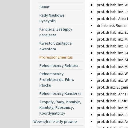
prof. dr hab. inż. 
Senat
prof. dr hab. inż.
Rady Naukowe
prof. dr hab. Alin
Dyscyplin
dr hab. inż. Roman
Kanclerz, Zastępcy
prof. dr hab. inż. 
Kanclerza
prof. dr hab. inż. 
Kwestor, Zastępca
prof. dr hab. inż. 
Kwestora
prof. dr hab. inż. 
Professor Emeritus
prof. dr hab. inż. 
Pełnomocnicy Rektora
prof. dr hab. inż.
prof. dr hab. inż. 
Pełnomocnicy
Prorektora ds. Filii w
prof. dr hab. inż.
Płocku
prof. dr inż. Eugen
Pełnomocnicy Kanclerza
prof. dr hab. Ann
prof. dr hab. Piot
Zespoły, Rady, Komisje,
Kapituły, Rzecznicy,
prof. dr hab. inż. 
Koordynatorzy
prof. dr hab. inż. 
Wewnętrzne akty prawne
prof. dr hab. inż. 