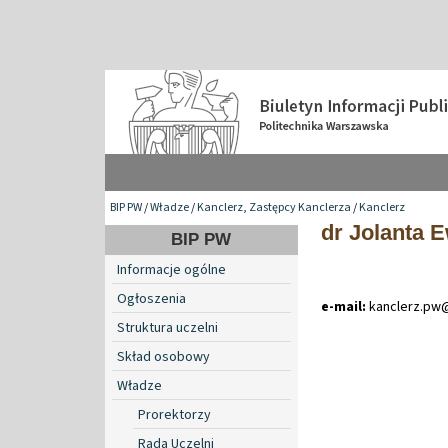
BIP PW
/
Władze
/
Kanclerz, Zastępcy Kanclerza
/
Kanclerz
dr Jolanta 
BIP PW
Informacje ogólne
Ogłoszenia
e-mail:
kanclerz
.
pw
Struktura uczelni
Skład osobowy
Władze
Prorektorzy
Rada Uczelni