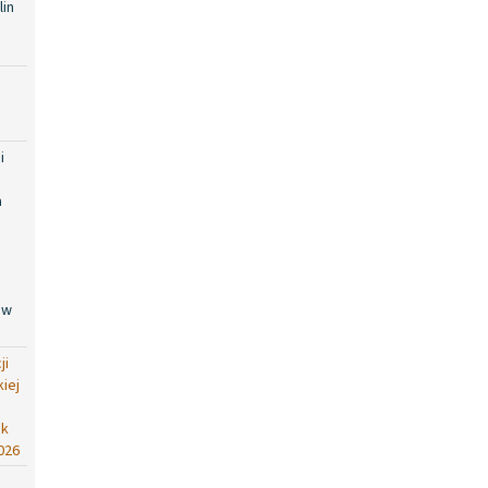
in
i
i
a
 w
ji
iej
ok
026