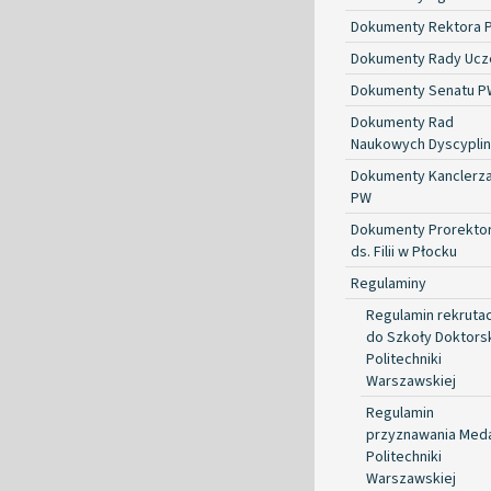
Dokumenty Rektora 
Dokumenty Rady Ucze
Dokumenty Senatu P
Dokumenty Rad
Naukowych Dyscyplin
Dokumenty Kanclerz
PW
Dokumenty Prorekto
ds. Filii w Płocku
Regulaminy
Regulamin rekrutac
do Szkoły Doktorsk
Politechniki
Warszawskiej
Regulamin
przyznawania Med
Politechniki
Warszawskiej