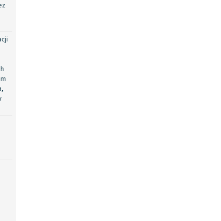
ez
cji
ch
em
a,
w