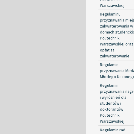
Warszawskiej
Regulaminu
przyznawania miej
zakwaterowania w
domach studencki
Politechniki
Warszawskiej oraz
opłat za
zakwaterowanie
Regulamin
przyznawania Med
Młodego Uczoneg
Regulamin
przyznawania nag
i wyróżnień dla
studentów i
doktorantów
Politechniki
Warszawskiej
Regulamin rad