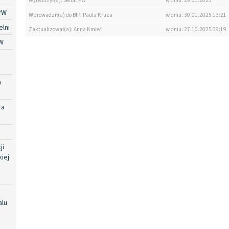
Wytworzył(a): Senat PW
w dniu: 29.01.2025
PW
Wprowadził(a) do BIP: Paula Kruza
w dniu: 30.01.2025 13:21
lni
Zaktualizował(a): Anna Kmieć
w dniu: 27.10.2025 09:19
W
a
ra
ji
iej
alu