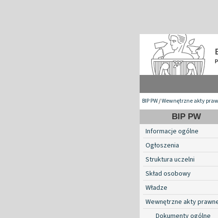
BIP PW
/
Wewnętrzne akty pra
BIP PW
Informacje ogólne
Ogłoszenia
Struktura uczelni
Skład osobowy
Władze
Wewnętrzne akty prawn
Dokumenty ogólne