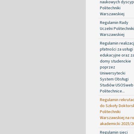
naukowych dyscypl
Politechniki
Warszawskiej
Regulamin Rady
Uczelni Politechnik
Warszawskiej
Regulamin realizacj
płatności za usługi
edukacyjne oraz z
domy studenckie
poprzez
Uniwersytecki
System Obsługi
Studiów USOSweb
Politechnice...
Regulamin rekrutac
do Szkoły Doktorsk
Politechniki
Warszawskiej na r
akademicki 2025/2
Regulamin sieci