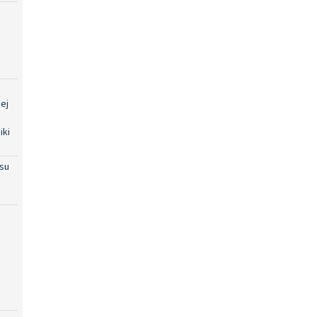
ej
iki
su