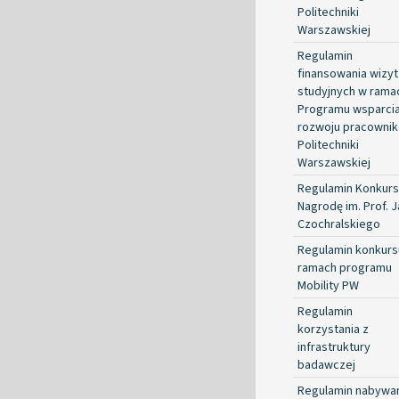
Politechniki
Warszawskiej
Regulamin
finansowania wizyt
studyjnych w rama
Programu wsparci
rozwoju pracowni
Politechniki
Warszawskiej
Regulamin Konkurs
Nagrodę im. Prof. 
Czochralskiego
Regulamin konkurs
ramach programu
Mobility PW
Regulamin
korzystania z
infrastruktury
badawczej
Regulamin nabywa