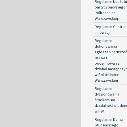
Regulamin budżetu
partycypacyjnego
Politechnice
Warszawskiej
Regulamin Centru
Innowacji
Regulamin
dokonywania
zgłoszeń narusze
prawa i
podejmowania
działań następczy
w Politechnice
Warszawskiej
Regulamin
dysponowania
środkami na
działalność studen
w PW
Regulamin Domu
Studenckiego