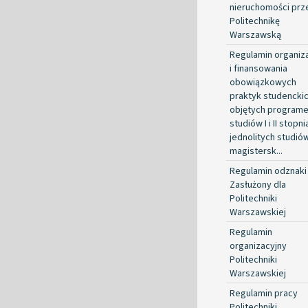
nieruchomości prz
Politechnikę
Warszawską
Regulamin organiza
i finansowania
obowiązkowych
praktyk studencki
objętych program
studiów I i II stopni
jednolitych studió
magistersk...
Regulamin odznaki
Zasłużony dla
Politechniki
Warszawskiej
Regulamin
organizacyjny
Politechniki
Warszawskiej
Regulamin pracy
Politechniki