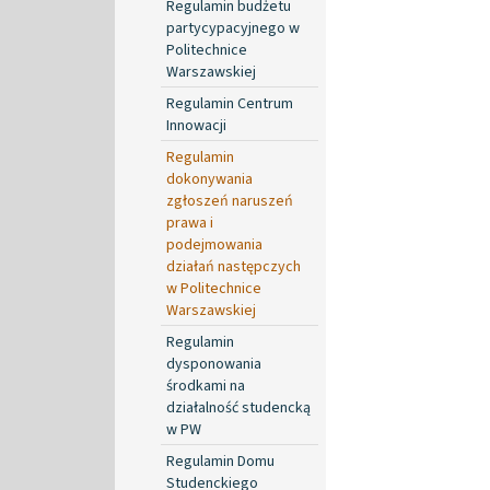
Regulamin budżetu
partycypacyjnego w
Politechnice
Warszawskiej
Regulamin Centrum
Innowacji
Regulamin
dokonywania
zgłoszeń naruszeń
prawa i
podejmowania
działań następczych
w Politechnice
Warszawskiej
Regulamin
dysponowania
środkami na
działalność studencką
w PW
Regulamin Domu
Studenckiego