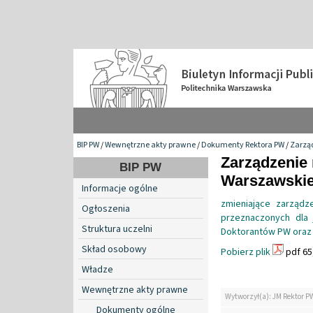
BIP PW
/
Wewnętrzne akty prawne
/
Dokumenty Rektora PW
/
Zarzą
Zarządzenie 
BIP PW
Warszawskiej
Informacje ogólne
zmieniające zarząd
Ogłoszenia
przeznaczonych dla 
Struktura uczelni
Doktorantów PW oraz
Skład osobowy
Pobierz plik
pdf 65
Władze
Wewnętrzne akty prawne
Wytworzył(a): JM Rektor P
Dokumenty ogólne