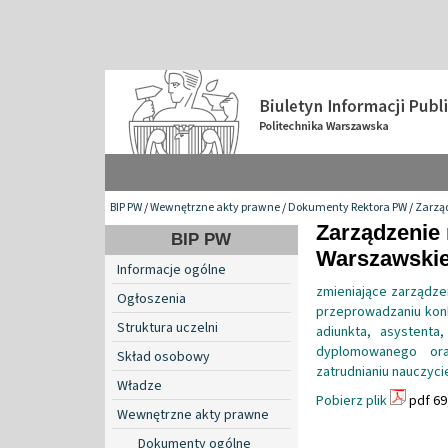
BIP PW
/
Wewnętrzne akty prawne
/
Dokumenty Rektora PW
/
Zarzą
Zarządzenie 
BIP PW
Warszawskiej
Informacje ogólne
zmieniające zarządze
Ogłoszenia
przeprowadzaniu konk
Struktura uczelni
adiunkta, asystenta
dyplomowanego or
Skład osobowy
zatrudnianiu nauczyci
Władze
Pobierz plik
pdf 69
Wewnętrzne akty prawne
Dokumenty ogólne