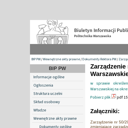
BIP PW
/
Wewnętrzne akty prawne
/
Dokumenty Rektora PW
/
Zarzą
Zarządzenie 
BIP PW
Warszawskiej
Informacje ogólne
w sprawie określen
Ogłoszenia
Warszawskiej na okre
Struktura uczelni
Pobierz plik
pdf 15
Skład osobowy
Władze
Załączniki:
Wewnętrzne akty prawne
Zarządzenie nr 50/20
Dokumenty ogólne
zmieniające zarządz