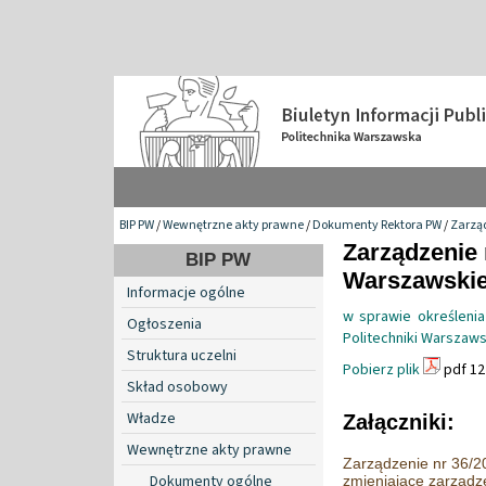
BIP PW
/
Wewnętrzne akty prawne
/
Dokumenty Rektora PW
/
Zarzą
Zarządzenie 
BIP PW
Warszawskiej 
Informacje ogólne
w sprawie określeni
Ogłoszenia
Politechniki Warszaws
Struktura uczelni
Pobierz plik
pdf 12
Skład osobowy
Władze
Załączniki:
Wewnętrzne akty prawne
Zarządzenie nr 36/20
Dokumenty ogólne
zmieniające zarządz