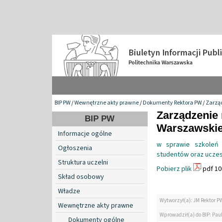
BIP PW
/
Wewnętrzne akty prawne
/
Dokumenty Rektora PW
/
Zarzą
Zarządzenie 
BIP PW
Warszawskiej
Informacje ogólne
w sprawie szkoleń 
Ogłoszenia
studentów oraz uczes
Struktura uczelni
Pobierz plik
pdf 10
Skład osobowy
Władze
Wytworzył(a): JM Rektor P
Wewnętrzne akty prawne
Wprowadził(a) do BIP: Pau
Dokumenty ogólne