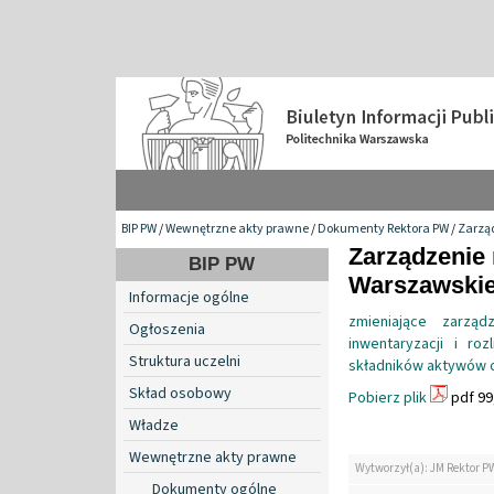
BIP PW
/
Wewnętrzne akty prawne
/
Dokumenty Rektora PW
/
Zarzą
Zarządzenie 
BIP PW
Warszawskiej
Informacje ogólne
zmieniające zarzą
Ogłoszenia
inwentaryzacji i ro
Struktura uczelni
składników aktywów o
Skład osobowy
Pobierz plik
pdf 99
Władze
Wewnętrzne akty prawne
Wytworzył(a): JM Rektor P
Dokumenty ogólne