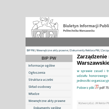
BIP PW
/
Wewnętrzne akty prawne
/
Dokumenty Rektora PW
/
Zarzą
Zarządzenie 
BIP PW
Warszawskiej
Informacje ogólne
w sprawie zasad i t
Ogłoszenia
udziału honorowego 
Struktura uczelni
jednostki organizacyj
Skład osobowy
Pobierz plik
pdf 75
Władze
Wewnętrzne akty prawne
Wytworzył(a): JM Rektor P
Dokumenty ogólne