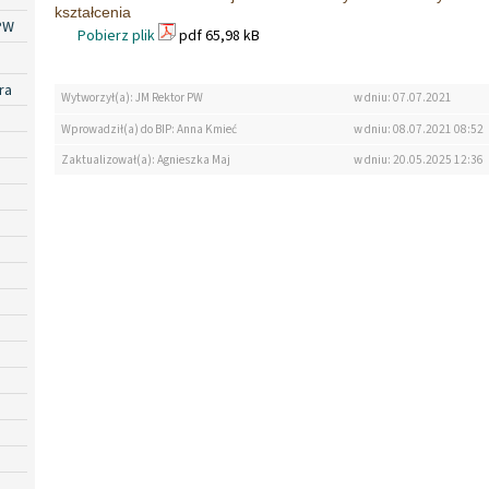
kształcenia
PW
Pobierz plik
pdf 65,98 kB
ra
Wytworzył(a): JM Rektor PW
w dniu: 07.07.2021
Wprowadził(a) do BIP: Anna Kmieć
w dniu: 08.07.2021 08:52
Zaktualizował(a): Agnieszka Maj
w dniu: 20.05.2025 12:36