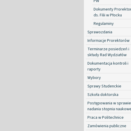
PW
Dokumenty Prorekto
ds. Filii w Płocku
Regulaminy
Sprawozdania
Informacje Prorektorów
Terminarze posiedzeń i
składy Rad Wydziałów
Dokumentacja kontroli i
raporty
Wybory
Sprawy Studenckie
Szkoła doktorska
Postępowania w sprawie
nadania stopnia naukow
Praca w Politechnice
Zamówienia publiczne