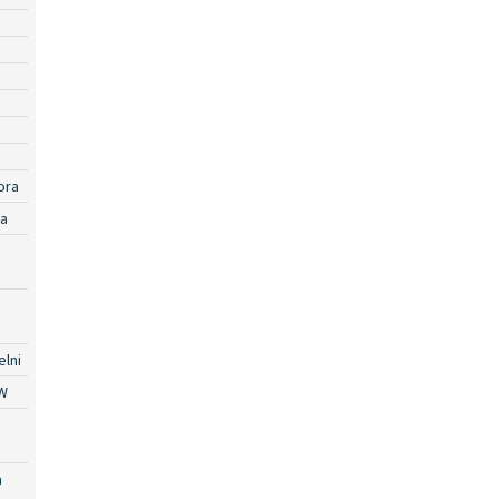
ora
ra
lni
W
a