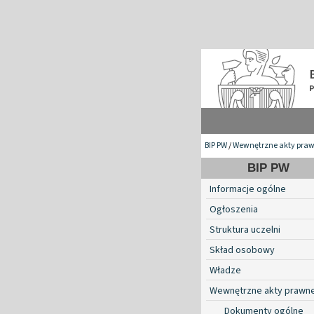
BIP PW
/
Wewnętrzne akty pra
BIP PW
Informacje ogólne
Ogłoszenia
Struktura uczelni
Skład osobowy
Władze
Wewnętrzne akty prawn
Dokumenty ogólne