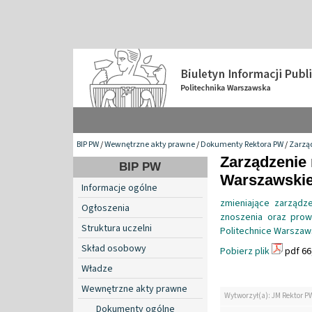
BIP PW
/
Wewnętrzne akty prawne
/
Dokumenty Rektora PW
/
Zarzą
Zarządzenie 
BIP PW
Warszawskiej 
Informacje ogólne
zmieniające zarządz
Ogłoszenia
znoszenia oraz prow
Struktura uczelni
Politechnice Warszaw
Skład osobowy
Pobierz plik
pdf 66
Władze
Wewnętrzne akty prawne
Wytworzył(a): JM Rektor P
Dokumenty ogólne