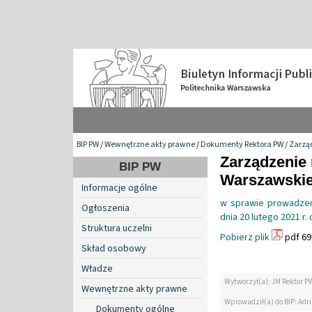
BIP PW
/
Wewnętrzne akty prawne
/
Dokumenty Rektora PW
/
Zarzą
Zarządzenie 
BIP PW
Warszawskiej
Informacje ogólne
w sprawie prowadzen
Ogłoszenia
dnia 20 lutego 2021 r.
Struktura uczelni
Pobierz plik
pdf 69
Skład osobowy
Władze
Wytworzył(a): JM Rektor P
Wewnętrzne akty prawne
Wprowadził(a) do BIP: Ad
Dokumenty ogólne