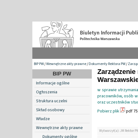
BIP PW
/
Wewnętrzne akty prawne
/
Dokumenty Rektora PW
/
Zarzą
Zarządzenie 
BIP PW
Warszawskiej
Informacje ogólne
w sprawie utrzymania
Ogłoszenia
pracowników, osób ws
Struktura uczelni
oraz uczestników stu
Skład osobowy
Pobierz plik
pdf 75
Władze
Wewnętrzne akty prawne
Wytworzył(a): JM Rektor P
Dokumenty ogólne