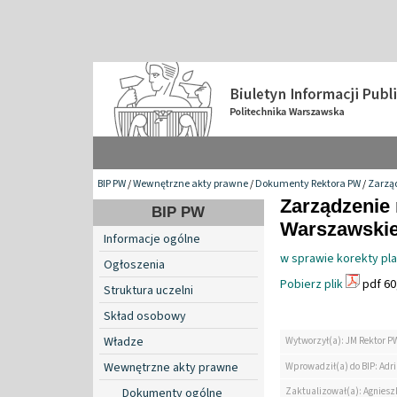
BIP PW
/
Wewnętrzne akty prawne
/
Dokumenty Rektora PW
/
Zarzą
Zarządzenie 
BIP PW
Warszawskiej
Informacje ogólne
w sprawie korekty pl
Ogłoszenia
Pobierz plik
pdf 60
Struktura uczelni
Skład osobowy
Władze
Wytworzył(a): JM Rektor P
Wewnętrzne akty prawne
Wprowadził(a) do BIP: Ad
Zaktualizował(a): Agniesz
Dokumenty ogólne