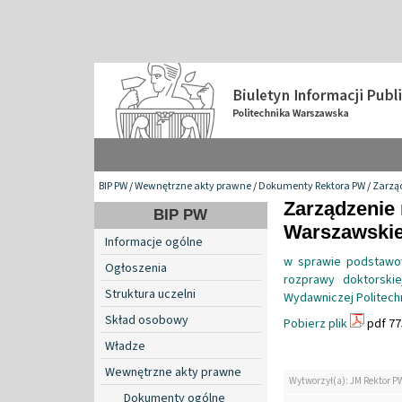
BIP PW
/
Wewnętrzne akty prawne
/
Dokumenty Rektora PW
/
Zarzą
Zarządzenie 
BIP PW
Warszawskiej
Informacje ogólne
w sprawie podstawo
Ogłoszenia
rozprawy doktorskie
Struktura uczelni
Wydawniczej Politech
Skład osobowy
Pobierz plik
pdf 77
Władze
Wewnętrzne akty prawne
Wytworzył(a): JM Rektor P
Dokumenty ogólne