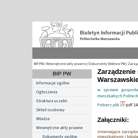
BIP PW
/
Wewnętrzne akty prawne
/
Dokumenty Rektora PW
/
Zarzą
Zarządzenie 
BIP PW
Warszawskiej
Informacje ogólne
w sprawie gospodar
Ogłoszenia
mieszkalnych Politech
Struktura uczelni
Pobierz plik
pdf 24
Skład osobowy
Władze
Załączniki:
Wewnętrzne akty prawne
zmieniające zarządz
Dokumenty ogólne
mieszkalnymi i loka