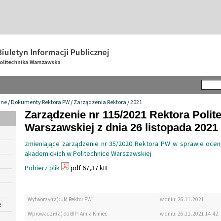
wne
/
Dokumenty Rektora PW
/
Zarządzenia Rektora
/
2021
Zarządzenie nr 115/2021 Rektora Polit
Warszawskiej z dnia 26 listopada 2021 
zmieniające zarządzenie nr 35/2020 Rektora PW w sprawie ocen
akademickich w Politechnice Warszawskiej
Pobierz plik
pdf 67,37 kB
Wytworzył(a): JM Rektor PW
w dniu: 26.11.2021
e
Wprowadził(a) do BIP: Anna Kmieć
w dniu: 26.11.2021 14:42