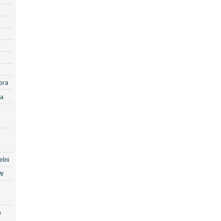
ora
ra
lni
W
a