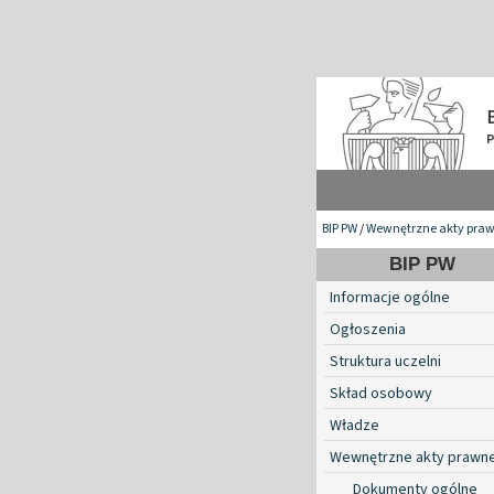
BIP PW
/
Wewnętrzne akty pra
BIP PW
Informacje ogólne
Ogłoszenia
Struktura uczelni
Skład osobowy
Władze
Wewnętrzne akty prawn
Dokumenty ogólne