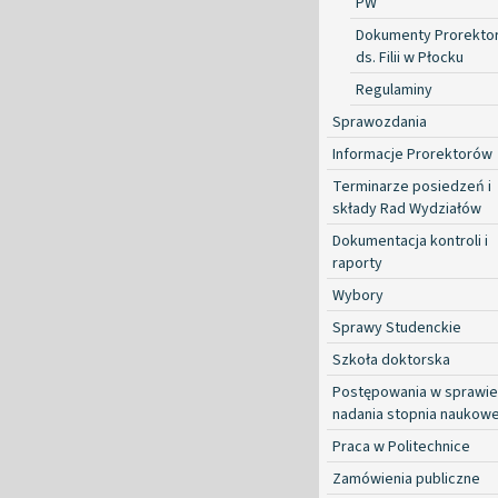
PW
Dokumenty Prorekto
ds. Filii w Płocku
Regulaminy
Sprawozdania
Informacje Prorektorów
Terminarze posiedzeń i
składy Rad Wydziałów
Dokumentacja kontroli i
raporty
Wybory
Sprawy Studenckie
Szkoła doktorska
Postępowania w sprawie
nadania stopnia naukow
Praca w Politechnice
Zamówienia publiczne