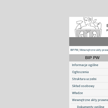
BIP PW
/
Wewnętrzne akty pra
BIP PW
Informacje ogólne
Ogłoszenia
Struktura uczelni
Skład osobowy
Władze
Wewnętrzne akty prawn
Dokumenty ogólne