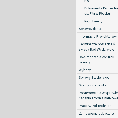
PW
Dokumenty Prorekto
ds. Filii w Płocku
Regulaminy
Sprawozdania
Informacje Prorektorów
Terminarze posiedzeń i
składy Rad Wydziałów
Dokumentacja kontroli i
raporty
Wybory
Sprawy Studenckie
Szkoła doktorska
Postępowania w sprawie
nadania stopnia naukow
Praca w Politechnice
Zamówienia publiczne