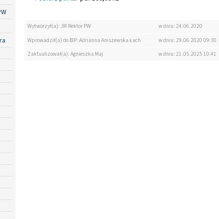
PW
Wytworzył(a): JM Rektor PW
w dniu: 24.06.2020
ra
Wprowadził(a) do BIP: Adrianna Aniszewska Łach
w dniu: 29.06.2020 09:30
Zaktualizował(a): Agnieszka Maj
w dniu: 21.05.2025 10:41