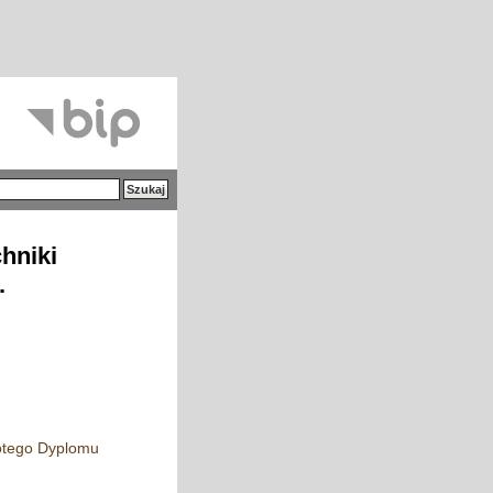
hniki
.
łotego Dyplomu