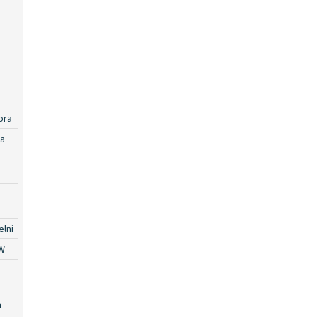
ora
ra
lni
W
a