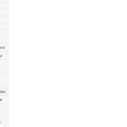
ora
ra
lni
W
a