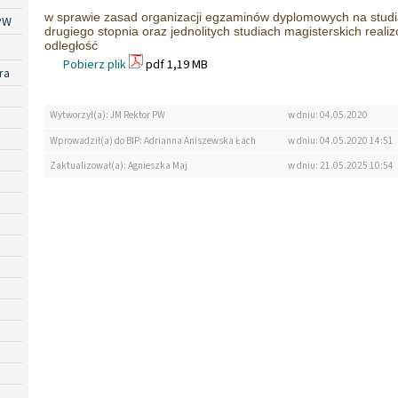
w sprawie zasad organizacji egzaminów dyplomowych na studi
PW
drugiego stopnia oraz jednolitych studiach magisterskich reali
odległość
Pobierz plik
pdf 1,19 MB
ra
Wytworzył(a): JM Rektor PW
w dniu: 04.05.2020
Wprowadził(a) do BIP: Adrianna Aniszewska Łach
w dniu: 04.05.2020 14:51
Zaktualizował(a): Agnieszka Maj
w dniu: 21.05.2025 10:54