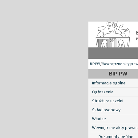
BIP PW
/
Wewnętrzne akty pra
BIP PW
Informacje ogólne
Ogłoszenia
Struktura uczelni
Skład osobowy
Władze
Wewnętrzne akty prawn
Dokumenty ogólne