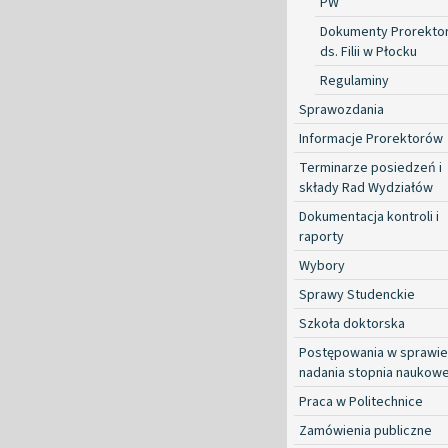
PW
Dokumenty Prorekto
ds. Filii w Płocku
Regulaminy
Sprawozdania
Informacje Prorektorów
Terminarze posiedzeń i
składy Rad Wydziałów
Dokumentacja kontroli i
raporty
Wybory
Sprawy Studenckie
Szkoła doktorska
Postępowania w sprawie
nadania stopnia naukow
Praca w Politechnice
Zamówienia publiczne