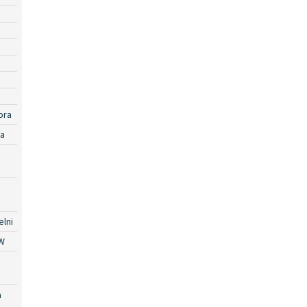
ora
ra
lni
W
a