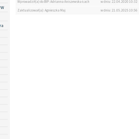
Wprowadził(a) do BIP: Adrianna Aniszewska Łach
w dniu: 22.04.2020 10:32
PW
Zaktualizował(a): Agnieszka Maj
w dniu: 21.05.2025 10:56
ra