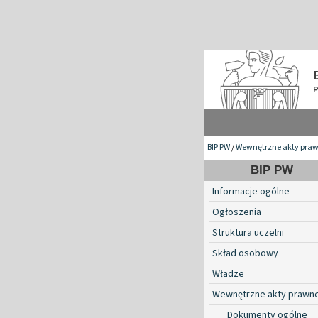
BIP PW
/
Wewnętrzne akty pra
BIP PW
Informacje ogólne
Ogłoszenia
Struktura uczelni
Skład osobowy
Władze
Wewnętrzne akty prawn
Dokumenty ogólne