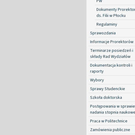
PW
Dokumenty Prorekto
ds. Filii w Płocku
Regulaminy
Sprawozdania
Informacje Prorektorów
Terminarze posiedzeń i
składy Rad Wydziałów
Dokumentacja kontroli i
raporty
Wybory
Sprawy Studenckie
Szkoła doktorska
Postępowania w sprawie
nadania stopnia naukow
Praca w Politechnice
Zamówienia publiczne