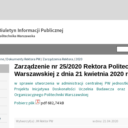
wne
/
Dokumenty Rektora PW
/
Zarządzenia Rektora
/
2020
Zarządzenie nr 25/2020 Rektora Politec
Warszawskiej z dnia 21 kwietnia 2020 r
w sprawie utworzenia w administracji centralnej PW jednostki
Projektu Inicjatywa Doskonałości Uczelnia Badawcza ora
Organizacyjnego Politechniki Warszawskiej
Pobierz plik
pdf 682,74 kB
e
Wytworzył(a): JM Rektor PW
w dniu: 21.04.2020