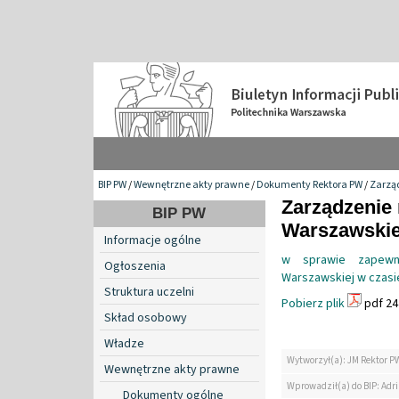
BIP PW
/
Wewnętrzne akty prawne
/
Dokumenty Rektora PW
/
Zarzą
Zarządzenie 
BIP PW
Warszawskiej
Informacje ogólne
w sprawie zapewni
Ogłoszenia
Warszawskiej w czasi
Struktura uczelni
Pobierz plik
pdf 24
Skład osobowy
Władze
Wytworzył(a): JM Rektor P
Wewnętrzne akty prawne
Wprowadził(a) do BIP: Ad
Dokumenty ogólne