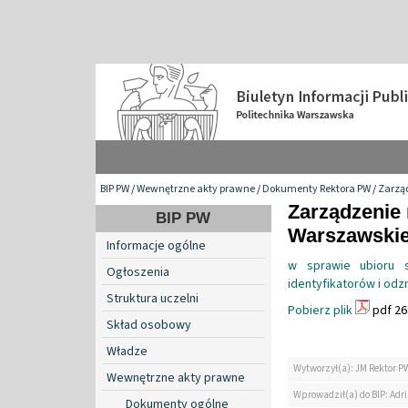
BIP PW
/
Wewnętrzne akty prawne
/
Dokumenty Rektora PW
/
Zarzą
Zarządzenie 
BIP PW
Warszawskiej
Informacje ogólne
w sprawie ubioru s
Ogłoszenia
identyfikatorów i odz
Struktura uczelni
Pobierz plik
pdf 26
Skład osobowy
Władze
Wytworzył(a): JM Rektor P
Wewnętrzne akty prawne
Wprowadził(a) do BIP: Ad
Dokumenty ogólne