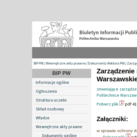
BIP PW
/
Wewnętrzne akty prawne
/
Dokumenty Rektora PW
/
Zarzą
Zarządzenie 
BIP PW
Warszawskiej
Informacje ogólne
zmieniające zarządz
Ogłoszenia
Politechnice Warszaw
Struktura uczelni
Pobierz plik
pdf 41
Skład osobowy
Władze
Załączniki:
Wewnętrzne akty prawne
w sprawie ochrony d
Dokumenty ogólne