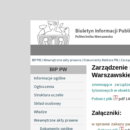
BIP PW
/
Wewnętrzne akty prawne
/
Dokumenty Rektora PW
/
Zarzą
Zarządzenie 
BIP PW
Warszawskiej
Informacje ogólne
zmieniające zarząd
Ogłoszenia
tytoniowych w obiekta
Struktura uczelni
Pobierz plik
pdf 14
Skład osobowy
Władze
Załączniki:
Wewnętrzne akty prawne
w sprawie zakazu pa
Dokumenty ogólne