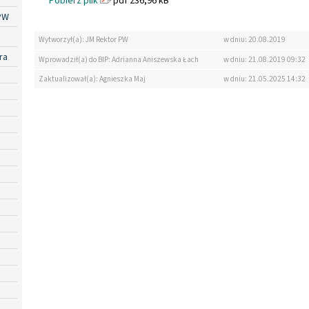
Pobierz plik
pdf 236,96 kB
PW
Wytworzył(a): JM Rektor PW
w dniu: 20.08.2019
ra
Wprowadził(a) do BIP: Adrianna Aniszewska Łach
w dniu: 21.08.2019 09:32
Zaktualizował(a): Agnieszka Maj
w dniu: 21.05.2025 14:32