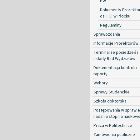
PW
Dokumenty Prorekto
ds. Filii w Płocku
Regulaminy
Sprawozdania
Informacje Prorektorów
Terminarze posiedzeń i
składy Rad Wydziałów
Dokumentacja kontroli i
raporty
Wybory
Sprawy Studenckie
Szkoła doktorska
Postępowania w sprawie
nadania stopnia naukow
Praca w Politechnice
Zamówienia publiczne