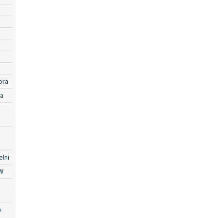
ora
ra
lni
W
a