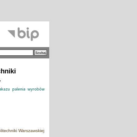
hniki
.
akazu palenia wyrobów
itechniki Warszawskiej