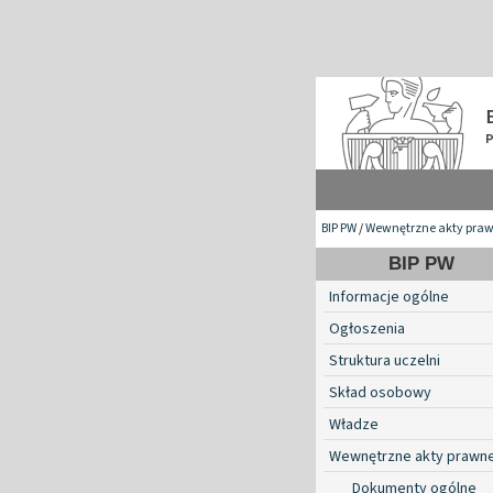
BIP PW
/
Wewnętrzne akty pra
BIP PW
Informacje ogólne
Ogłoszenia
Struktura uczelni
Skład osobowy
Władze
Wewnętrzne akty prawn
Dokumenty ogólne