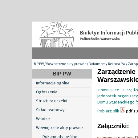
BIP PW
/
Wewnętrzne akty prawne
/
Dokumenty Rektora PW
/
Zarzą
Zarządzenie 
BIP PW
Warszawskiej
Informacje ogólne
zmieniające zarząd
Ogłoszenia
jednostek organizacyj
Struktura uczelni
Domu Studenckiego 
Skład osobowy
Pobierz plik
pdf 19
Władze
Załączniki:
Wewnętrzne akty prawne
Dokumenty ogólne
w sprawie nadania R