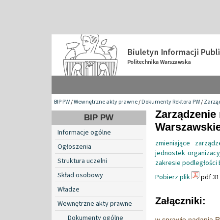
BIP PW
/
Wewnętrzne akty prawne
/
Dokumenty Rektora PW
/
Zarzą
Zarządzenie 
BIP PW
Warszawskiej
Informacje ogólne
zmieniające zarząd
Ogłoszenia
jednostek organizacyj
Struktura uczelni
zakresie podległości 
Skład osobowy
Pobierz plik
pdf 31
Władze
Załączniki:
Wewnętrzne akty prawne
Dokumenty ogólne
w sprawie nadania R