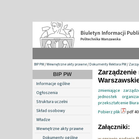
BIP PW
/
Wewnętrzne akty prawne
/
Dokumenty Rektora PW
/
Zarzą
Zarządzenie 
BIP PW
Warszawskiej
Informacje ogólne
zmieniające zarząd
Ogłoszenia
jednostek organiza
Struktura uczelni
przekształcenie Biura
Skład osobowy
Pobierz plik
pdf 40
Władze
Załączniki:
Wewnętrzne akty prawne
Dokumenty ogólne
w sprawie nadania R