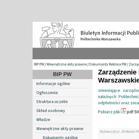
BIP PW
/
Wewnętrzne akty prawne
/
Dokumenty Rektora PW
/
Zarzą
Zarządzenie 
BIP PW
Warszawskiej
Informacje ogólne
zmieniające zarząd
Ogłoszenia
należnych Politechn
Struktura uczelni
odpłatności oraz zasa
Skład osobowy
Pobierz plik
pdf 50
Władze
Wewnętrzne akty prawne
Wytworzył(a): JM Rektor P
Dokumenty ogólne