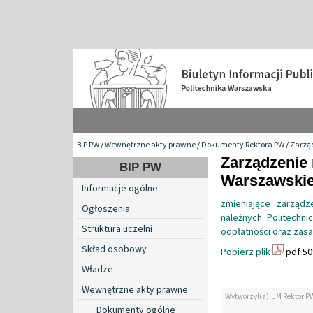
BIP PW
/
Wewnętrzne akty prawne
/
Dokumenty Rektora PW
/
Zarzą
Zarządzenie 
BIP PW
Warszawskiej
Informacje ogólne
zmieniające zarząd
Ogłoszenia
należnych Politechn
Struktura uczelni
odpłatności oraz zasa
Skład osobowy
Pobierz plik
pdf 50
Władze
Wewnętrzne akty prawne
Wytworzył(a): JM Rektor P
Dokumenty ogólne