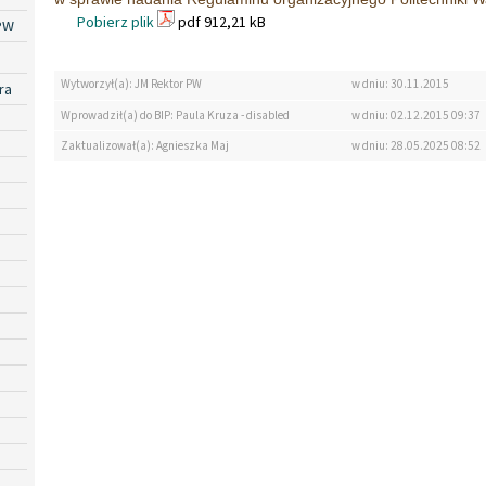
Pobierz plik
pdf 912,21 kB
PW
Wytworzył(a): JM Rektor PW
w dniu: 30.11.2015
ra
Wprowadził(a) do BIP: Paula Kruza - disabled
w dniu: 02.12.2015 09:37
Zaktualizował(a): Agnieszka Maj
w dniu: 28.05.2025 08:52