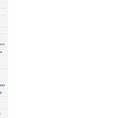
ora
ra
lni
W
a