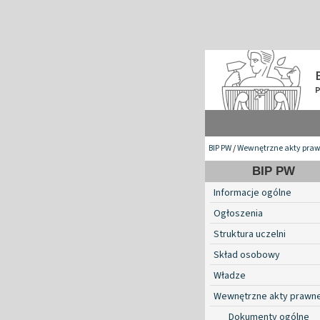
BIP PW
/
Wewnętrzne akty pra
BIP PW
Informacje ogólne
Ogłoszenia
Struktura uczelni
Skład osobowy
Władze
Wewnętrzne akty prawn
Dokumenty ogólne