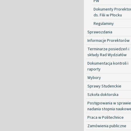
PW
Dokumenty Prorekto
ds. Filii w Płocku
Regulaminy
Sprawozdania
Informacje Prorektorów
Terminarze posiedzeń i
składy Rad Wydziałów
Dokumentacja kontroli i
raporty
Wybory
Sprawy Studenckie
Szkoła doktorska
Postępowania w sprawie
nadania stopnia naukow
Praca w Politechnice
Zamówienia publiczne