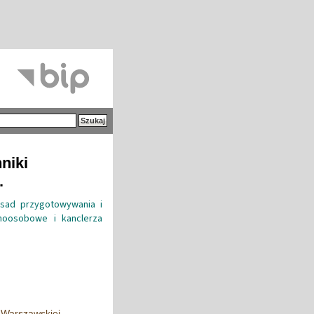
niki
.
asad przygotowywania i
noosobowe i kanclerza
 Warszawskiej