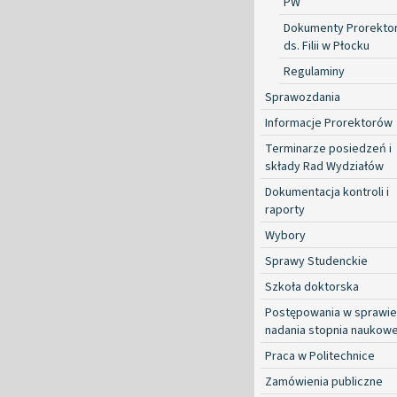
PW
Dokumenty Prorekto
ds. Filii w Płocku
Regulaminy
Sprawozdania
Informacje Prorektorów
Terminarze posiedzeń i
składy Rad Wydziałów
Dokumentacja kontroli i
raporty
Wybory
Sprawy Studenckie
Szkoła doktorska
Postępowania w sprawie
nadania stopnia naukow
Praca w Politechnice
Zamówienia publiczne