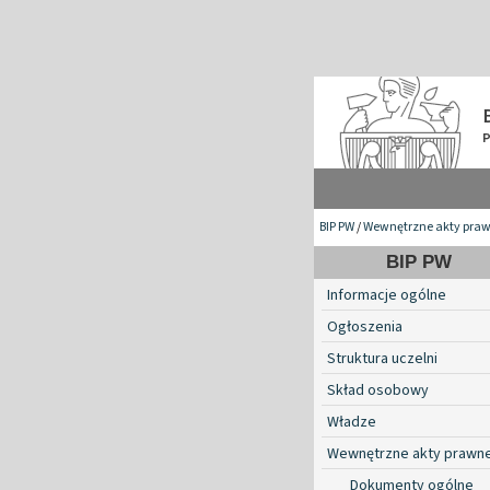
BIP PW
/
Wewnętrzne akty pra
BIP PW
Informacje ogólne
Ogłoszenia
Struktura uczelni
Skład osobowy
Władze
Wewnętrzne akty prawn
Dokumenty ogólne