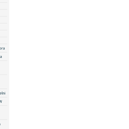
ora
ra
lni
W
a