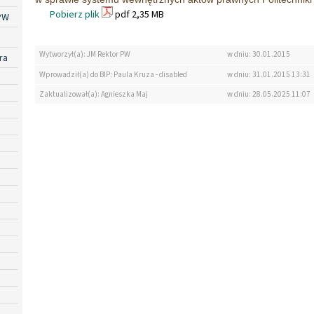
Pobierz plik
pdf 2,35 MB
PW
Wytworzył(a): JM Rektor PW
w dniu: 30.01.2015
ra
Wprowadził(a) do BIP: Paula Kruza - disabled
w dniu: 31.01.2015 13:31
Zaktualizował(a): Agnieszka Maj
w dniu: 28.05.2025 11:07