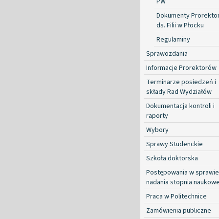
PW
Dokumenty Prorekto
ds. Filii w Płocku
Regulaminy
Sprawozdania
Informacje Prorektorów
Terminarze posiedzeń i
składy Rad Wydziałów
Dokumentacja kontroli i
raporty
Wybory
Sprawy Studenckie
Szkoła doktorska
Postępowania w sprawie
nadania stopnia naukow
Praca w Politechnice
Zamówienia publiczne