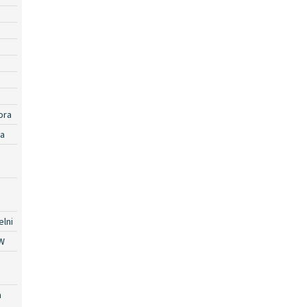
ora
ra
lni
W
a