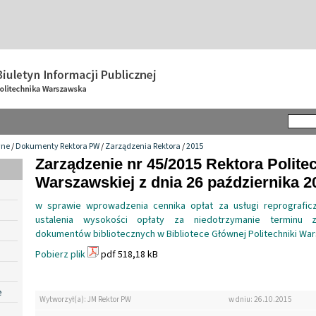
wne
/
Dokumenty Rektora PW
/
Zarządzenia Rektora
/
2015
Zarządzenie nr 45/2015 Rektora Politec
Warszawskiej z dnia 26 października 20
w sprawie wprowadzenia cennika opłat za usługi reprograficz
ustalenia wysokości opłaty za niedotrzymanie terminu 
dokumentów bibliotecznych w Bibliotece Głównej Politechniki Wa
Pobierz plik
pdf 518,18 kB
e
Wytworzył(a): JM Rektor PW
w dniu: 26.10.2015