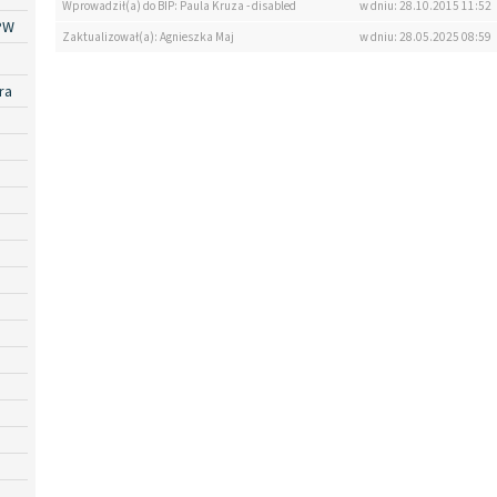
Wprowadził(a) do BIP: Paula Kruza - disabled
w dniu: 28.10.2015 11:52
PW
Zaktualizował(a): Agnieszka Maj
w dniu: 28.05.2025 08:59
ra