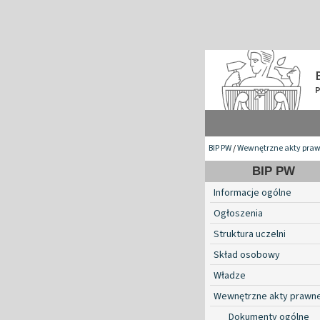
BIP PW
/
Wewnętrzne akty pra
BIP PW
Informacje ogólne
Ogłoszenia
Struktura uczelni
Skład osobowy
Władze
Wewnętrzne akty prawn
Dokumenty ogólne