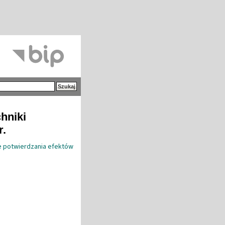
hniki
r.
 potwierdzania efektów