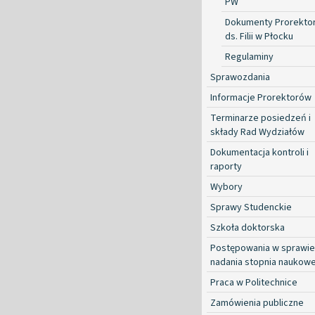
PW
Dokumenty Prorekto
ds. Filii w Płocku
Regulaminy
Sprawozdania
Informacje Prorektorów
Terminarze posiedzeń i
składy Rad Wydziałów
Dokumentacja kontroli i
raporty
Wybory
Sprawy Studenckie
Szkoła doktorska
Postępowania w sprawie
nadania stopnia naukow
Praca w Politechnice
Zamówienia publiczne