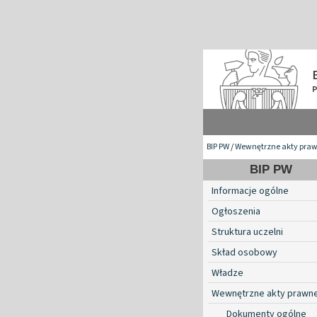
BIP PW
/
Wewnętrzne akty pra
BIP PW
Informacje ogólne
Ogłoszenia
Struktura uczelni
Skład osobowy
Władze
Wewnętrzne akty prawn
Dokumenty ogólne