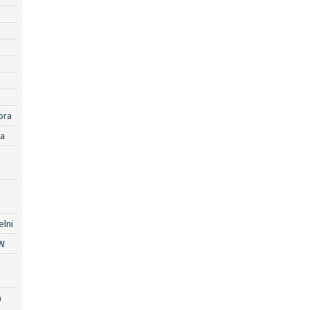
ora
ra
lni
W
a