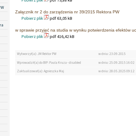
Pobierz plik
pdf 79,88 kB
PW
Załącznik nr 2 do zarządzenia nr 39/2015 Rektora PW
Pobierz plik
pdf 63,05 kB
ra
w sprawie przyjęć na studia w wyniku potwierdzenia efektów uc
Pobierz plik
pdf 416,42 kB
Wytworzył(a): JM Rektor PW
w dniu: 23.09.2015
Wprowadził(a) do BIP: Paula Kruza - disabled
w dniu: 25.09.2015 16:02
Zaktualizował(a): Agnieszka Maj
w dniu: 28.05.2025 09:12